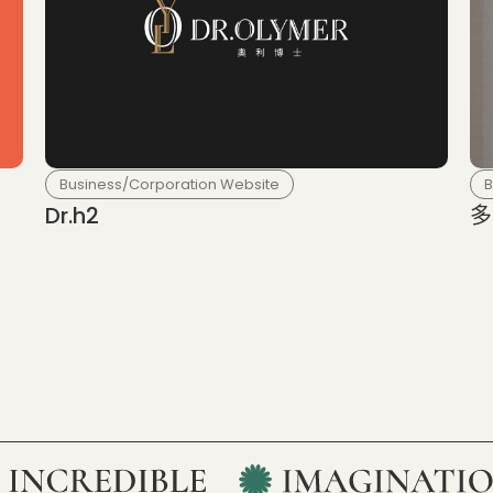
Business/Corporation Website
B
Dr.h2
多