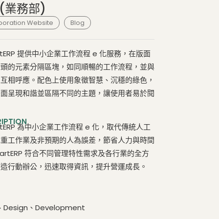
(業務部)
poration Website
Blog
rtERP 提供中小企業工作流程 e 化服務，在版面
箭頭的元素分隔區塊，如同順暢的工作流程，並與
型互相呼應。配色上使用象徵智慧、沉穩的綠色，
畫面呈現和諧並區隔不同的主題，讓使用者易於閱
RIPTION
rtERP 為中小企業工作流程 e 化，取代傳統人工
低重工作業及非預期的人為誤差，節省人力與時間
artERP 符合不同管理特性需求及各行業的全方
打造行動辦公，迅速取得資訊，提升營運成長。
、Design、Development