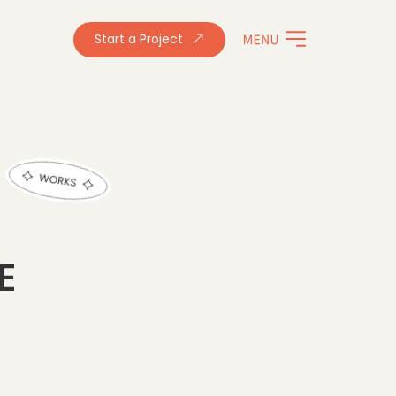
Start a Project
E