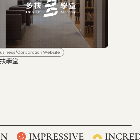
usiness/Corporation Website
扶學堂